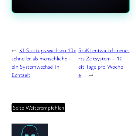
←
KI-Startups wachsen 10x
Sta
KI entwickelt neues
schneller als menschliche –
rts
Zeitsystem – 10
ein Systemwechsel in
eit
Tage pro Woche
Echtzeit
e
→
Seite Weiterempfehlen