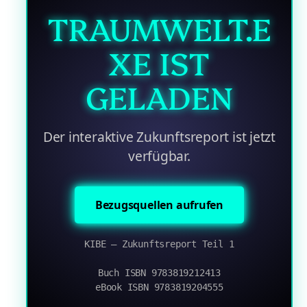
TRAUMWELT.E
XE IST
GELADEN
Der interaktive Zukunftsreport ist jetzt
verfügbar.
Bezugsquellen aufrufen
KIBE – Zukunftsreport Teil 1
Buch ISBN 9783819212413
eBook ISBN 9783819204555