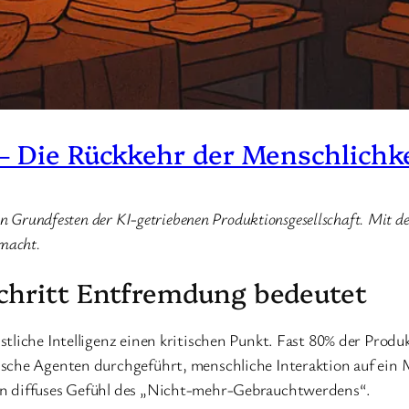
– Die Rückkehr der Menschlichke
en Grundfesten der KI-getriebenen Produktionsgesellschaft. Mit d
 macht.
chritt Entfremdung bedeutet
tliche Intelligenz einen kritischen Punkt. Fast 80% der Produ
ische Agenten durchgeführt, menschliche Interaktion auf ein 
in diffuses Gefühl des „Nicht-mehr-Gebrauchtwerdens“.