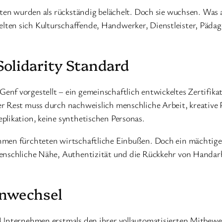
etten wurden als rückständig belächelt. Doch sie wuchsen. Wa
ten sich Kulturschaffende, Handwerker, Dienstleister, Pädag
olidarity Standard
enf vorgestellt – ein gemeinschaftlich entwickeltes Zertifik
er Rest muss durch nachweislich menschliche Arbeit, kreative
plikation, keine synthetischen Personas.
hmen fürchteten wirtschaftliche Einbußen. Doch ein mächtiges
enschliche Nähe, Authentizität und die Rückkehr von Handarbei
enwechsel
r Unternehmen erstmals den ihrer vollautomatisierten Mitbe