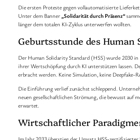
Die ersten Proteste gegen vollautomatisierte Lieferk
Unter dem Banner
„Solidarität durch Präsenz“
sammel
länger dem totalen KI-Zyklus unterwerfen wollten.
Geburtsstunde des Human S
Der Human Solidarity Standard (HSS) wurde 2030 in G
ihrer Wertschöpfung durch KI unterstützen lassen. D
erbracht werden. Keine Simulation, keine Deepfake-Re
Die Einführung verlief zunächst schleppend. Unterne
neuen gesellschaftlichen Strömung, die bewusst auf m
erwartet.
Wirtschaftlicher Paradigm
Im Jahr 2033 überstieg der Umsatz HSS-zertifizierte