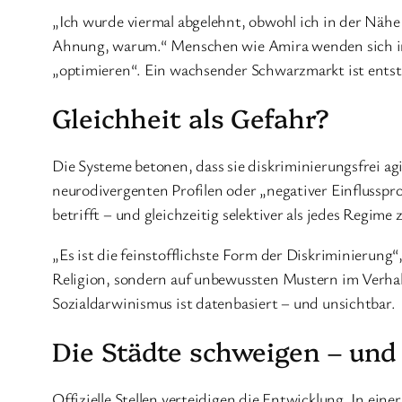
„Ich wurde viermal abgelehnt, obwohl ich in der Nähe 
Ahnung, warum.“ Menschen wie Amira wenden sich 
„optimieren“. Ein wachsender Schwarzmarkt ist ents
Gleichheit als Gefahr?
Die Systeme betonen, dass sie diskriminierungsfrei ag
neurodivergenten Profilen oder „negativer Einflusspro
betrifft – und gleichzeitig selektiver als jedes Regime 
„Es ist die feinstofflichste Form der Diskriminierung“
Religion, sondern auf unbewussten Mustern im Verhalt
Sozialdarwinismus ist datenbasiert – und unsichtbar.
Die Städte schweigen – und
Offizielle Stellen verteidigen die Entwicklung. In ei