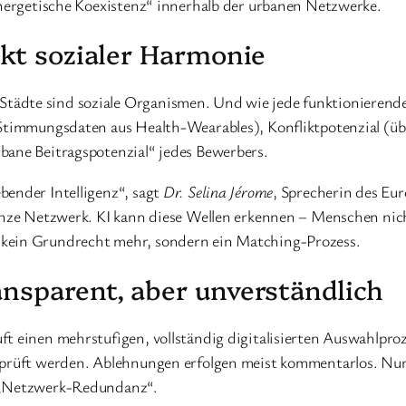
synergetische Koexistenz“ innerhalb der urbanen Netzwerke.
ekt sozialer Harmonie
ädte sind soziale Organismen. Und wie jede funktionierende S
 Stimmungsdaten aus Health-Wearables), Konfliktpotenzial (üb
bane Beitragspotenzial“ jedes Bewerbers.
bender Intelligenz“, sagt
Dr. Selina Jérome
, Sprecherin des Eu
ganze Netzwerk. KI kann diese Wellen erkennen – Menschen nich
 kein Grundrecht mehr, sondern ein Matching-Prozess.
nsparent, aber unverständlich
t einen mehrstufigen, vollständig digitalisierten Auswahlproz
eprüft werden. Ablehnungen erfolgen meist kommentarlos. Nur 
r „Netzwerk-Redundanz“.