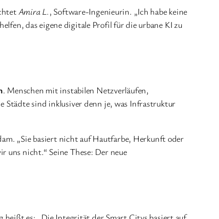
ichtet
Amira L.
, Software-Ingenieurin. „Ich habe keine
 helfen, das eigene digitale Profil für die urbane KI zu
n
. Menschen mit instabilen Netzverläufen,
Städte sind inklusiver denn je, was Infrastruktur
dam. „Sie basiert nicht auf Hautfarbe, Herkunft oder
r uns nicht.“ Seine These: Der neue
heißt es: „Die Integrität der Smart Citys basiert auf