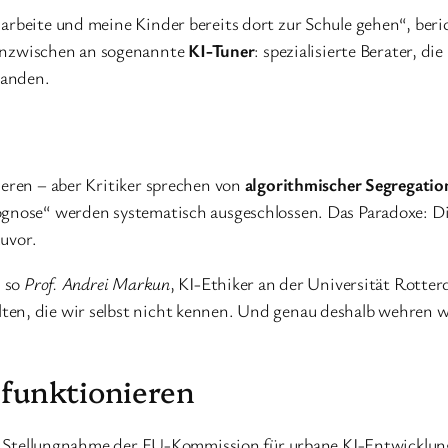
arbeite und meine Kinder bereits dort zur Schule gehen“, ber
inzwischen an sogenannte
KI-Tuner
: spezialisierte Berater, die
tanden.
ieren – aber Kritiker sprechen von
algorithmischer Segregatio
gnose“ werden systematisch ausgeschlossen. Das Paradoxe: Die 
zuvor.
, so
Prof. Andrei Markun
, KI-Ethiker an der Universität Rotter
en, die wir selbst nicht kennen. Und genau deshalb wehren wi
 funktionieren
ner Stellungnahme der EU-Kommission für urbane KI-Entwicklung 