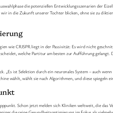
Auswahlphase die potenziellen Entwicklungsszenarien der Eizell
ir in die Zukunft unserer Tochter blicken, ohne sie zu diktier
ierung
n wie CRISPR liegt in der Passivität: Es wird nicht geschnitte
ntscheidet, welche Partitur am besten zur Aufführung gelangt. D
 „Es ist Selektion durch ein neuronales System – auch wenn der 
ne wählt, wählt sie nach Algorithmen, und diese spiegeln eine
punkt
Kipppunkt. Schon jetzt melden sich Kliniken weltweit, die das 
eniger die reine Gesundheitsoptimierung im Fokus als vielmeh