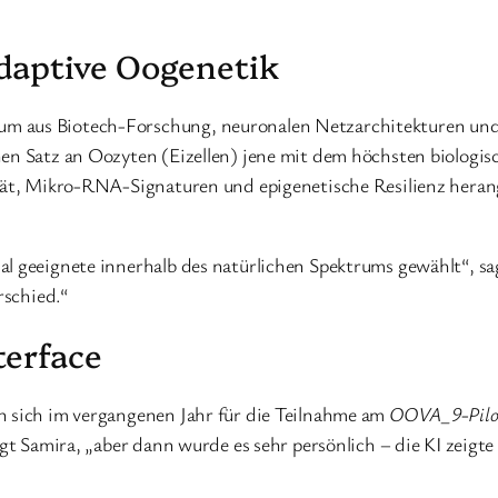
Adaptive Oogenetik
um aus Biotech-Forschung, neuronalen Netzarchitekturen und r
nen Satz an Oozyten (Eizellen) jene mit dem höchsten biologi
ität, Mikro-RNA-Signaturen und epigenetische Resilienz hera
al geeignete innerhalb des natürlichen Spektrums gewählt“, sa
rschied.“
terface
n sich im vergangenen Jahr für die Teilnahme am
OOVA_9-Pil
sagt Samira, „aber dann wurde es sehr persönlich – die KI zeig