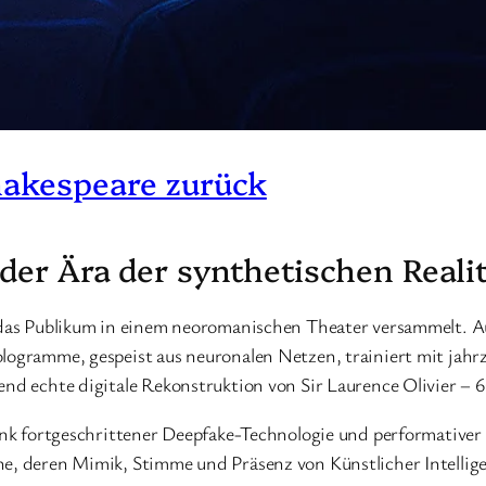
hakespeare zurück
der Ära der synthetischen Reali
h das Publikum in einem neoromanischen Theater versammelt. Au
Hologramme, gespeist aus neuronalen Netzen, trainiert mit j
end echte digitale Rekonstruktion von Sir Laurence Olivier – 
ank fortgeschrittener Deepfake-Technologie und performativer K
e, deren Mimik, Stimme und Präsenz von Künstlicher Intelligen