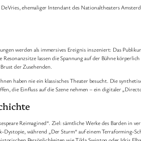
 DeVries, ehemaliger Intendant des Nationaltheaters Amsterda
ungen werden als immersives Ereignis inszeniert: Das Publiku
e Resonanzsitze lassen die Spannung auf der Bühne körperlich
r Brust der Zusehenden.
ihnen haben nie ein klassisches Theater besucht. Die synthetis
en, die Einfluss auf die Szene nehmen – ein digitaler „Direct
chichte
akespeare Reimagined“. Ziel: sämtliche Werke des Barden in v
unk-Dystopie, während „Der Sturm“ auf einem Terraforming-Sch
istorischen Persönlichkeiten wie Tilda Swinton oder Idris Elba