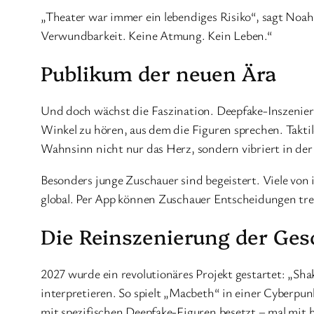
„Theater war immer ein lebendiges Risiko“, sagt Noah
Verwundbarkeit. Keine Atmung. Kein Leben.“
Publikum der neuen Ära
Und doch wächst die Faszination. Deepfake-Inszenier
Winkel zu hören, aus dem die Figuren sprechen. Taktil
Wahnsinn nicht nur das Herz, sondern vibriert in de
Besonders junge Zuschauer sind begeistert. Viele von 
global. Per App können Zuschauer Entscheidungen treff
Die Reinszenierung der Ges
2027 wurde ein revolutionäres Projekt gestartet: „Sh
interpretieren. So spielt „Macbeth“ in einer Cyberp
mit spezifischen Deepfake-Figuren besetzt – mal mit h