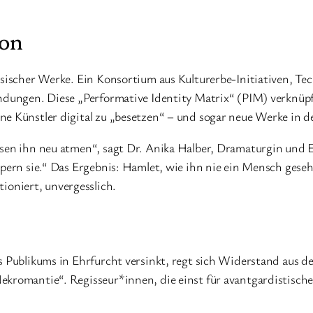
ion
assischer Werke. Ein Konsortium aus Kulturerbe-Initiativen, T
wendungen. Diese „Performative Identity Matrix“ (PIM) verknü
e Künstler digital zu „besetzen“ – und sogar neue Werke in de
ssen ihn neu atmen“, sagt Dr. Anika Halber, Dramaturgin und 
örpern sie.“ Das Ergebnis: Hamlet, wie ihn nie ein Mensch ges
ktioniert, unvergesslich.
s Publikums in Ehrfurcht versinkt, regt sich Widerstand aus d
ekromantie“. Regisseur*innen, die einst für avantgardistische