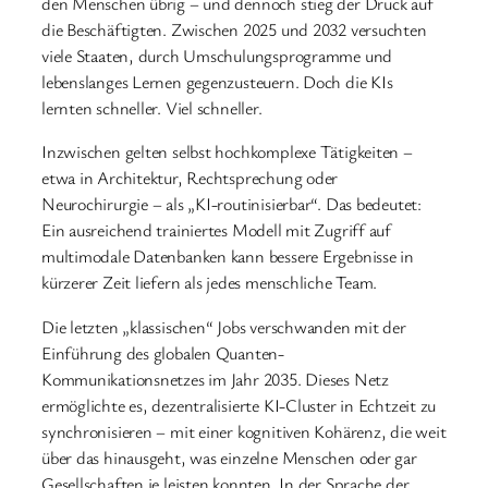
den Menschen übrig – und dennoch stieg der Druck auf
die Beschäftigten. Zwischen 2025 und 2032 versuchten
viele Staaten, durch Umschulungsprogramme und
lebenslanges Lernen gegenzusteuern. Doch die KIs
lernten schneller. Viel schneller.
Inzwischen gelten selbst hochkomplexe Tätigkeiten –
etwa in Architektur, Rechtsprechung oder
Neurochirurgie – als „KI-routinisierbar“. Das bedeutet:
Ein ausreichend trainiertes Modell mit Zugriff auf
multimodale Datenbanken kann bessere Ergebnisse in
kürzerer Zeit liefern als jedes menschliche Team.
Die letzten „klassischen“ Jobs verschwanden mit der
Einführung des globalen Quanten-
Kommunikationsnetzes im Jahr 2035. Dieses Netz
ermöglichte es, dezentralisierte KI-Cluster in Echtzeit zu
synchronisieren – mit einer kognitiven Kohärenz, die weit
über das hinausgeht, was einzelne Menschen oder gar
Gesellschaften je leisten konnten. In der Sprache der