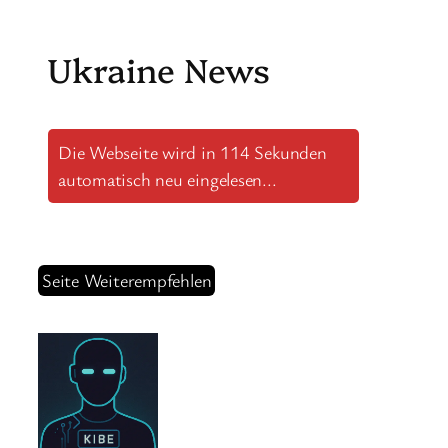
Zum
Inhalt
Ukraine News
springen
Die Webseite wird in 114 Sekunden
automatisch neu eingelesen...
Seite Weiterempfehlen